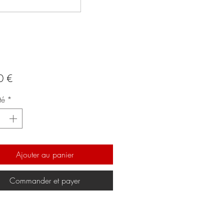
Prix
0 €
té
*
Ajouter au panier
Commander et payer