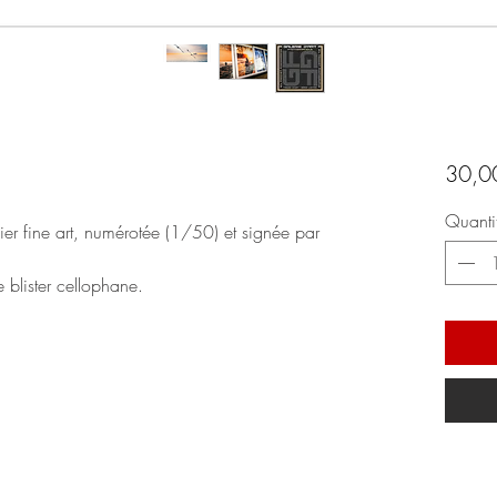
30,0
Quanti
er fine art, numérotée (1/50) et signée par
 blister cellophane.