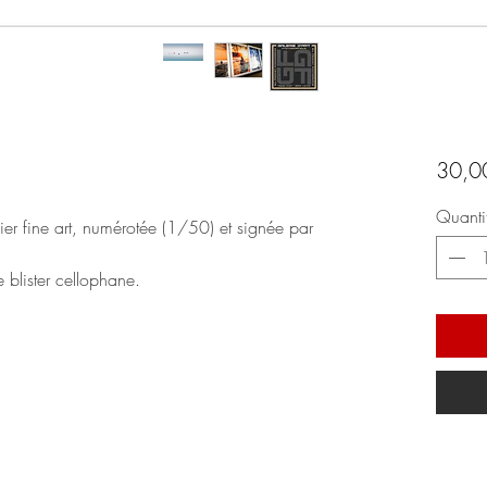
30,0
Quanti
er fine art, numérotée (1/50) et signée par
 blister cellophane.