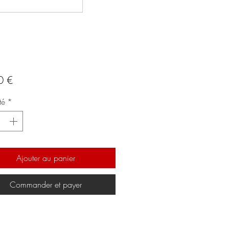
Prix
0 €
té
*
Ajouter au panier
Commander et payer