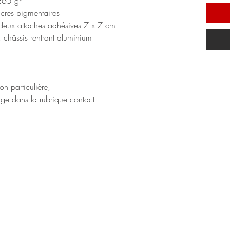
 265 gr
cres pigmentaires
deux attaches adhésives 7 x 7 cm
 châssis rentrant aluminium
ion particulière,
age dans la rubrique contact