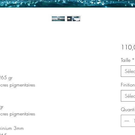
110,
Taille
*
Sélec
 265 gr
cres pigmentaires
Finition
Sélec
gr
Quanti
cres pigmentaires
luminium 3mm