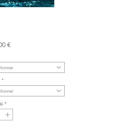
Prix
00 €
tionner
*
tionner
té
*