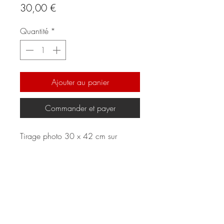
Prix
30,00 €
Quantité
*
Ajouter au panier
Commander et payer
Tirage photo 30 x 42 cm sur
papier fine art, numérotée (1/50) et
signée par l'artiste.
Présentation soignée sous pochette
blister cellophane.
Délais de livraison, 7 à 10 jours.