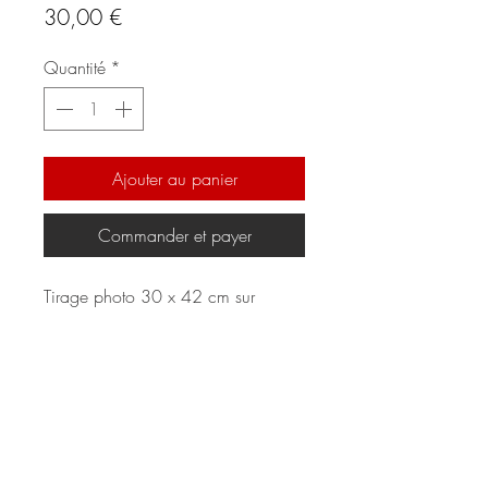
Prix
30,00 €
Quantité
*
Ajouter au panier
Commander et payer
Tirage photo 30 x 42 cm sur
papier fine art, numérotée (1/50) et
signée par l'artiste.
Présentation soignée sous pochette
blister cellophane.
Délais de livraison, 7 à 10 jours.