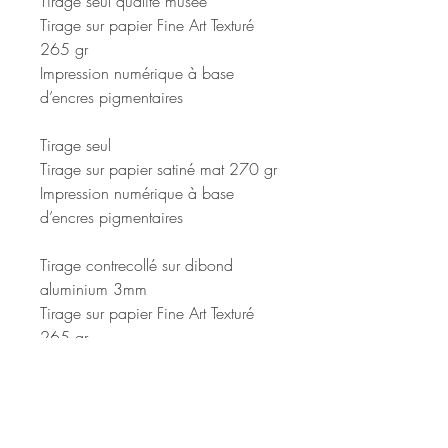
Tirage seul qualité musée
Tirage sur papier Fine Art Texturé
265 gr
Impression numérique à base
d’encres pigmentaires
Tirage seul
Tirage sur papier satiné mat 270 gr
Impression numérique à base
d’encres pigmentaires
Tirage contrecollé sur dibond
aluminium 3mm
Tirage sur papier Fine Art Texturé
265 gr
Impression numérique à base
d’encres pigmentaires
Attache au dos format 50 x
70 : deux attaches adhésives 7 x 7