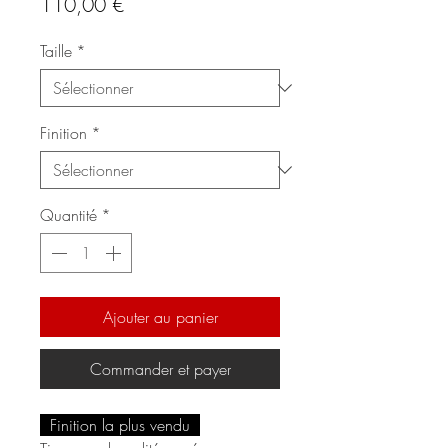
Prix
110,00 €
Taille
*
Finition
*
Quantité
*
Ajouter au panier
Commander et payer
Finition la plus vendu