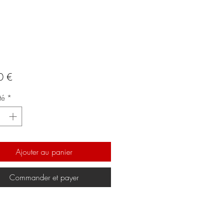
Prix
0 €
té
*
Ajouter au panier
Commander et payer