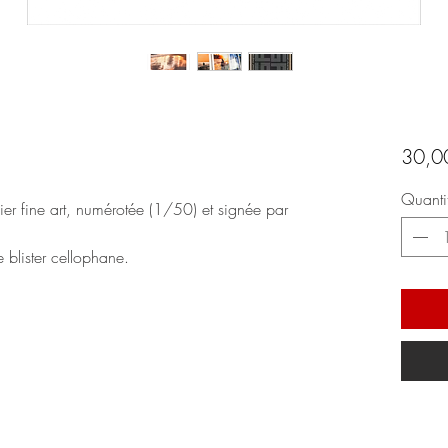
30,0
Quanti
er fine art, numérotée (1/50) et signée par
 blister cellophane.